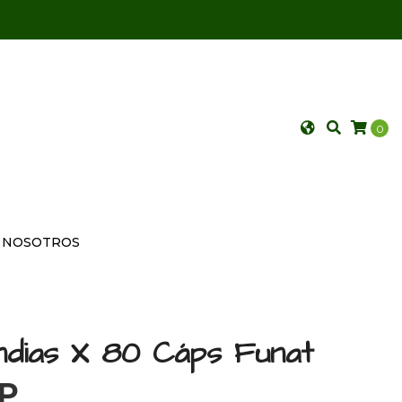
0
NOSOTROS
ndias X 80 Cáps Funat
OP