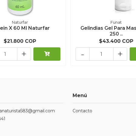
Naturfar
Funat
ein X 60 Ml Naturfar
Gelindias Gel Para Ma
250 ..
$21.800 COP
$43.400 COP
+
-
+
Menú
ndanaturista583@gmail.com
Contacto
841