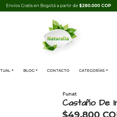
Envíos Gratis en Bogotá a partir de
$280.000 COP
RTUAL
BLOG
CONTACTO
CATEGORÍAS
Funat
Castaño De I
$49.800 C