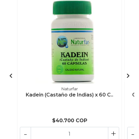
Naturfar
Kadein (Castaño de Indias) x 60 C..
Ca
$40.700 COP
-
+
-