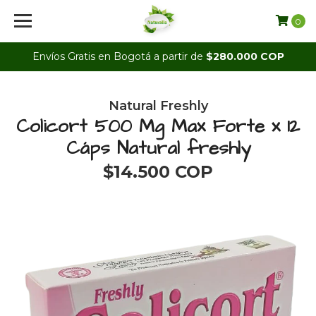
0
Envíos Gratis en Bogotá a partir de
$280.000 COP
Natural Freshly
Colicort 500 Mg Max Forte x 12
Cáps Natural freshly
$14.500 COP