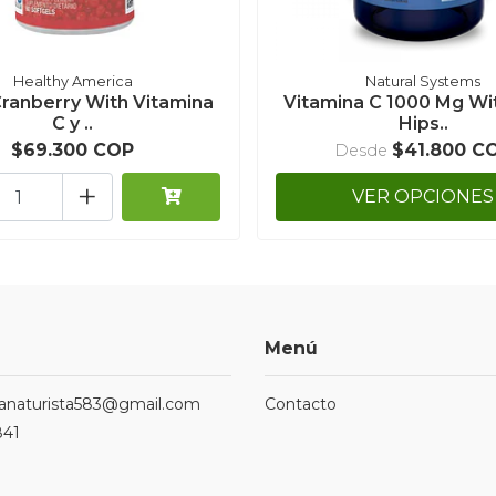
Healthy America
Natural Systems
ranberry With Vitamina
Vitamina C 1000 Mg Wi
C y ..
Hips..
$69.300 COP
$41.800 C
Desde
+
VER OPCIONES
Menú
ndanaturista583@gmail.com
Contacto
841