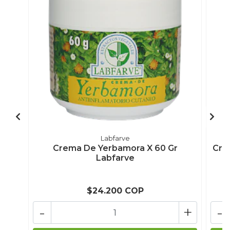
Labfarve
Crema De Yerbamora X 60 Gr
Cre
Labfarve
$24.200 COP
-
+
-