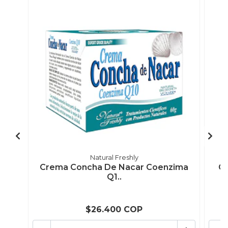
Natural Freshly
Crema Concha De Nacar Coenzima
Qu
Q1..
$26.400 COP