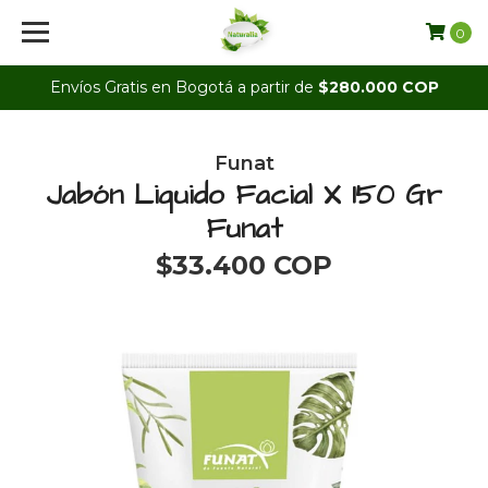
0
Envíos Gratis en Bogotá a partir de
$280.000 COP
Funat
Jabón Liquido Facial X 150 Gr
Funat
$33.400 COP