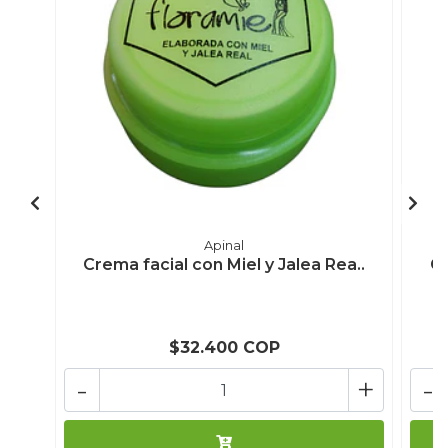
Apinal
Crema facial con Miel y Jalea Rea..
Cr
$32.400 COP
-
+
-