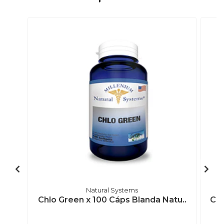
Natural Systems
Chlo Green x 100 Cáps Blanda Natu..
Chr