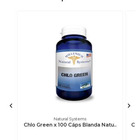
Natural Systems
Chlo Green x 100 Cáps Blanda Natu..
Chr