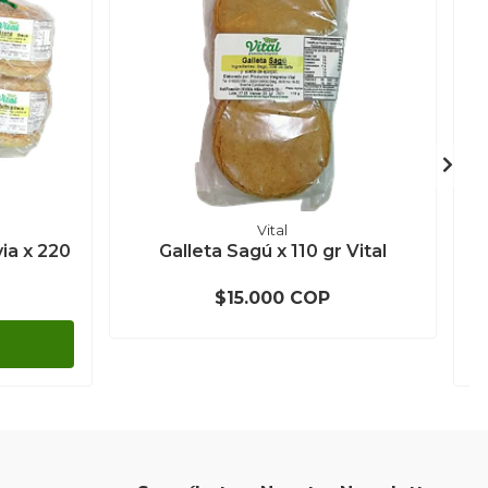
Vital
ia x 220
Galleta Sagú x 110 gr Vital
C
$15.000 COP