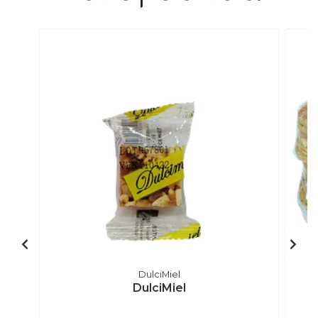
DulciMiel
DulciMiel
G