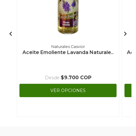
Naturales Casvior
Aceite Emoliente Lavanda Naturale..
Ace
$9.700 COP
Desde
VER OPCIONES