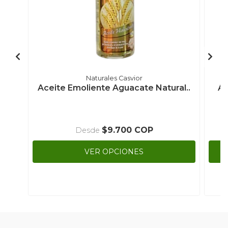
Naturales Casvior
Aceite Emoliente Aguacate Natural..
Ac
$9.700 COP
Desde
VER OPCIONES