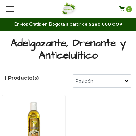
0
Envíos Gratis en Bogotá a partir de
$280.000 COP
Adelgazante, Drenante y
Anticelulítico
1 Producto(s)