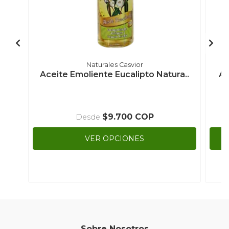
Naturales Casvior
Aceite Emoliente Eucalipto Natura..
Ac
$9.700 COP
Desde
VER OPCIONES
Sobre Nosotros