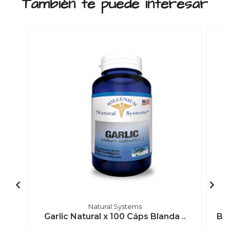
También te puede interesar
Natural Systems
Garlic Natural x 100 Cáps Blanda ..
B-1