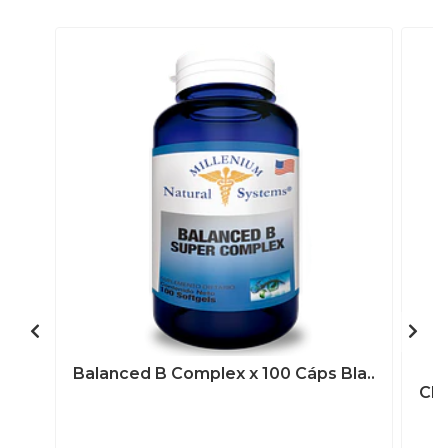
Balanced B Complex x 100 Cáps Bla..
Chr