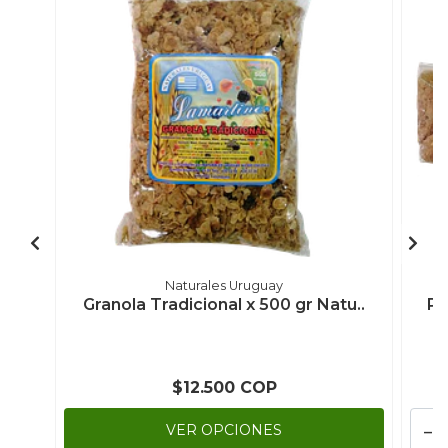
Naturales Uruguay
Granola Tradicional x 500 gr Natu..
Pa
$12.500 COP
-
VER OPCIONES