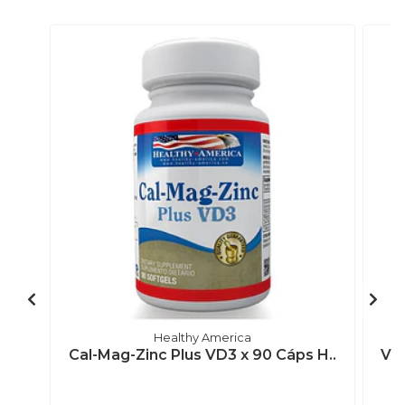
Healthy America
Cal-Mag-Zinc Plus VD3 x 90 Cáps H..
Vit