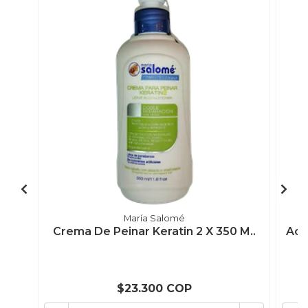
María Salomé
Crema De Peinar Keratin 2 X 350 M..
Aco
$23.300 COP