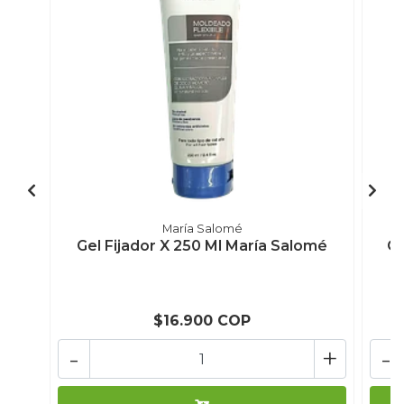
María Salomé
Gel Fijador X 250 Ml María Salomé
Cr
$16.900 COP
-
+
-