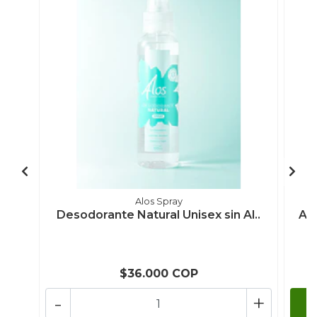
Alos Spray
Desodorante Natural Unisex sin Al..
Ace
$36.000 COP
-
+