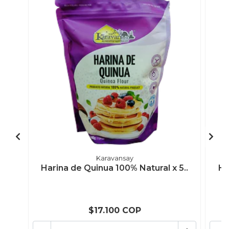
Karavansay
Harina de Quinua 100% Natural x 5..
Ha
$17.100 COP