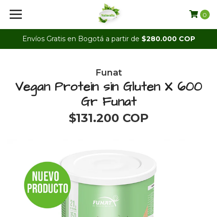
0
Envíos Gratis en Bogotá a partir de
$280.000 COP
Funat
Vegan Protein sin Gluten X 600
Gr Funat
$131.200 COP