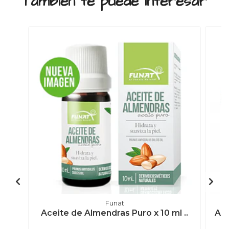
También te puede interesar
Funat
Aceite de Almendras Puro x 10 ml ..
Ace