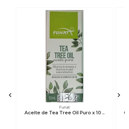
Funat
Aceite de Tea Tree Oil Puro x 10 ..
Ge