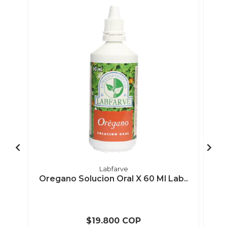
Labfarve
Oregano Solucion Oral X 60 Ml Lab..
M
$19.800 COP