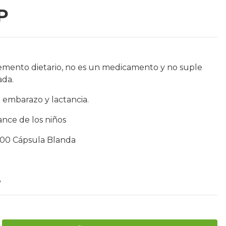
P
emento dietario, no es un medicamento y no suple
ada.
 embarazo y lactancia.
ance de los niños
r 100 Cápsula Blanda
8