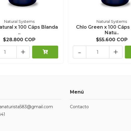
Natural Systems
Natural Systems
atural x 100 Cáps Blanda
Chlo Green x 100 Cáps
..
Natu..
$28.800 COP
$55.600 COP
+
-
+
Menú
ndanaturista583@gmail.com
Contacto
841