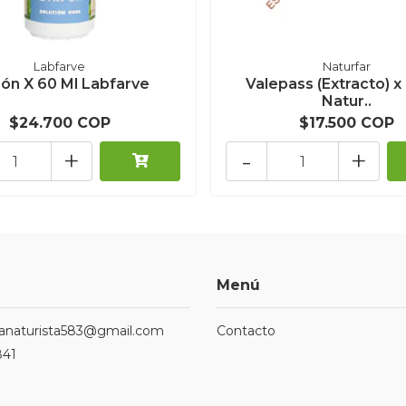
Labfarve
Naturfar
rón X 60 Ml Labfarve
Valepass (Extracto) x
Natur..
$24.700 COP
$17.500 COP
+
-
+
Menú
ndanaturista583@gmail.com
Contacto
841