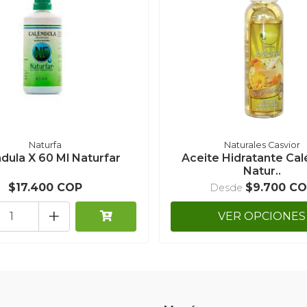
Naturfa
Naturales Casvior
dula X 60 Ml Naturfar
Aceite Hidratante Cal
Natur..
$17.400 COP
$9.700 C
Desde
+
VER OPCIONES