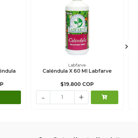
Labfarve
éndula
Caléndula X 60 Ml Labfarve
OP
$19.800 COP
-
+