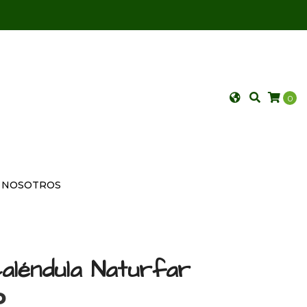
0
NOSOTROS
léndula Naturfar
P