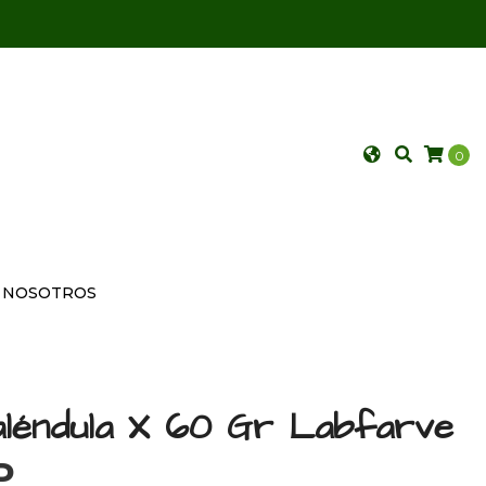
0
NOSOTROS
léndula X 60 Gr Labfarve
P