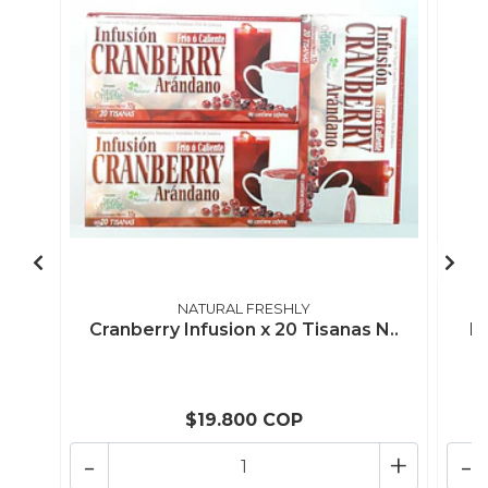
NATURAL FRESHLY
Cranberry Infusion x 20 Tisanas N..
Bo
$19.800 COP
-
+
-