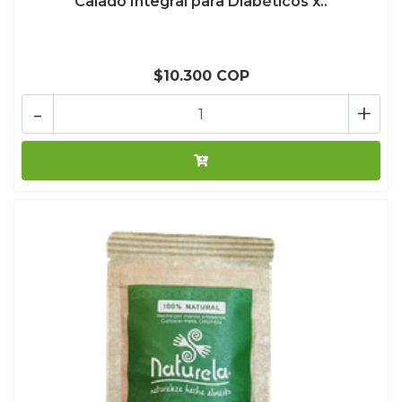
Calado Integral para Diabéticos x..
$10.300 COP
-
+