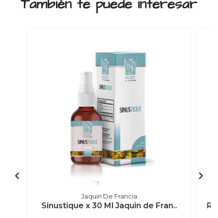
También te puede interesar
Jaquin De Francia
Sinustique x 30 Ml Jaquin de Fran..
Re