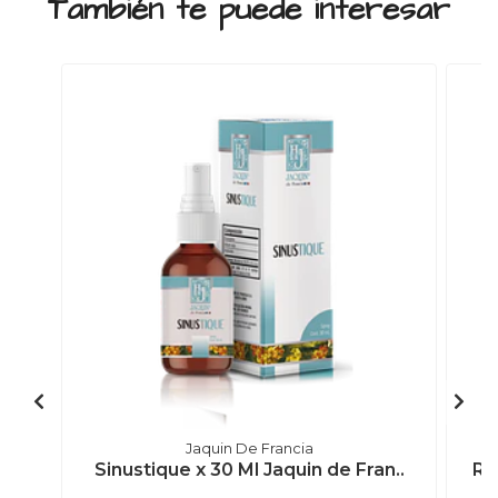
También te puede interesar
Jaquin De Francia
Sinustique x 30 Ml Jaquin de Fran..
Re