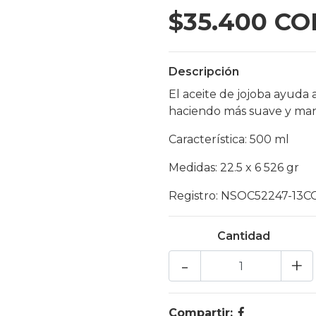
$35.400 CO
Descripción
El aceite de jojoba ayuda a
haciendo más suave y man
Característica: 500 ml
Medidas: 22.5 x 6 526 gr
Registro: NSOC52247-13C
Cantidad
-
+
Compartir: