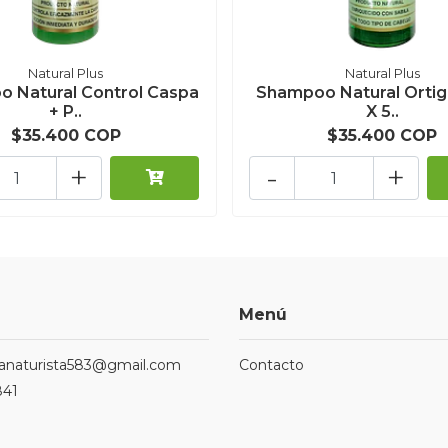
Natural Plus
Natural Plus
 Natural Control Caspa
Shampoo Natural Ortiga
+ P..
X 5..
$35.400 COP
$35.400 COP
+
-
+
Menú
ndanaturista583@gmail.com
Contacto
841