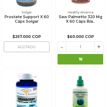
Solgar
Healthy America
Prostate Support X 60
Saw Palmetto 320 Mg
Cáps Solgar
X 60 Cáps Bla..
$257.000 COP
$60.000 COP
-
+
AGOTADO