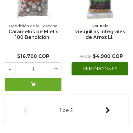
Bendición de la Cosecha
Naturela
Caramelos de Miel x
Rosquillas Integrales
100 Bendición..
de Arroz Li..
$16.700 COP
$4.900 COP
Desde
-
+
VER OPCIONES
1
de
2