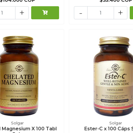
$104.000 COP
$35.400 COP
+
-
+
Solgar
Solgar
 Magnesium X 100 Tabl
Ester-C x 100 Cáps 