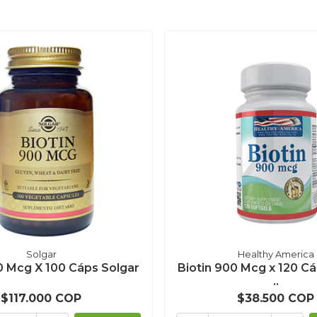
Solgar
Healthy America
0 Mcg X 100 Cáps Solgar
Biotin 900 Mcg x 120 C
..
$117.000 COP
$38.500 COP