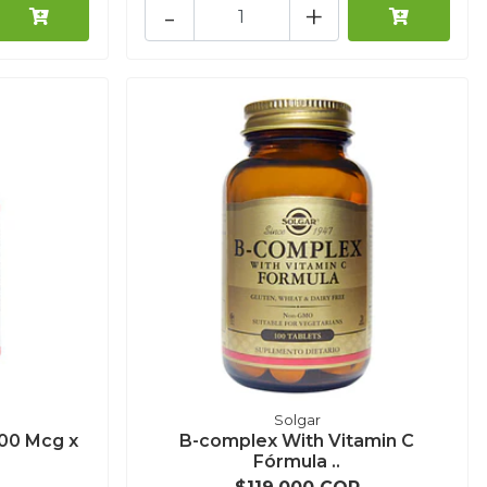
-
+
Solgar
200 Mcg x
B-complex With Vitamin C
Fórmula ..