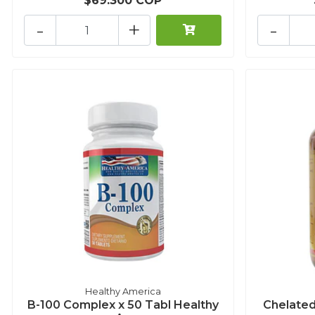
$69.300 COP
-
+
-
Healthy America
B-100 Complex x 50 Tabl Healthy
Chelated