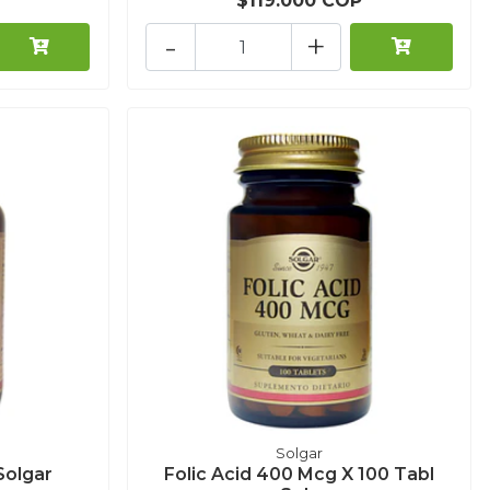
$119.000 COP
-
+
Solgar
Solgar
Folic Acid 400 Mcg X 100 Tabl