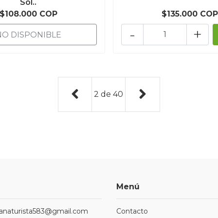
Sol..
$108.000 COP
$135.000 COP
-
+
NO DISPONIBLE
2
de
40
Menú
ndanaturista583@gmail.com
Contacto