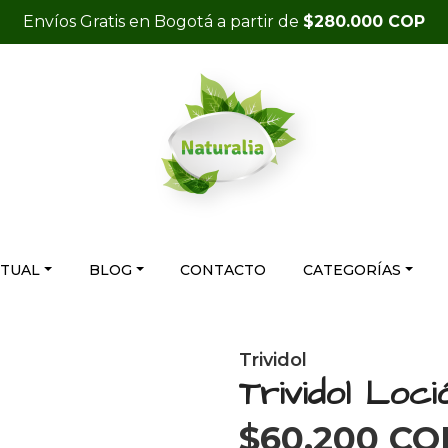
Envíos Gratis en Bogotá a partir de
$280.000 COP
RTUAL
BLOG
CONTACTO
CATEGORÍAS
Trividol
Trividol Loci
$60.200 CO