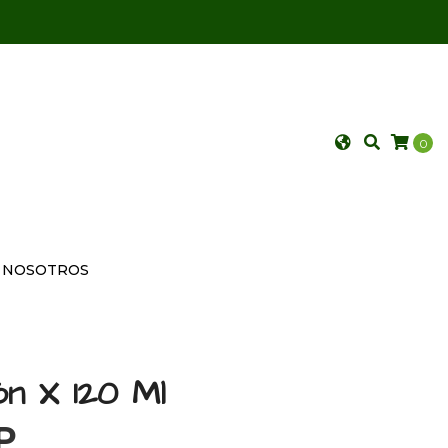
0
NOSOTROS
ón X 120 Ml
P