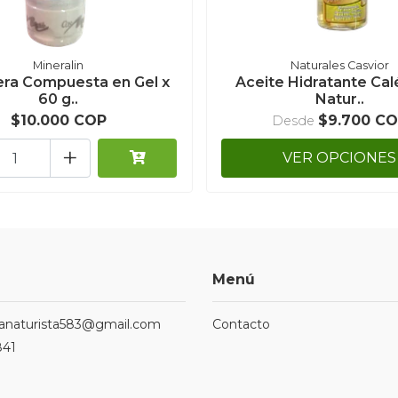
Mineralin
Naturales Casvior
era Compuesta en Gel x
Aceite Hidratante Cal
60 g..
Natur..
$10.000 COP
$9.700 C
Desde
+
VER OPCIONES
Menú
ndanaturista583@gmail.com
Contacto
841