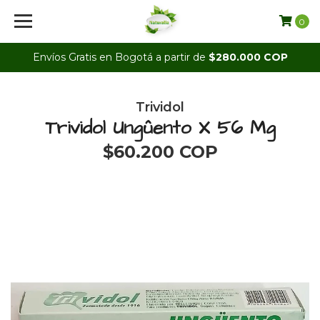
0
Envíos Gratis en Bogotá a partir de
$280.000 COP
Trividol
Trividol Ungûento X 56 Mg
$60.200 COP