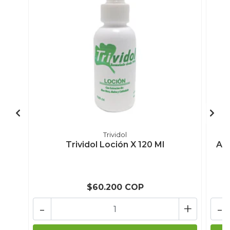
Trividol
Trividol Loción X 120 Ml
Alo
$60.200 COP
-
+
-