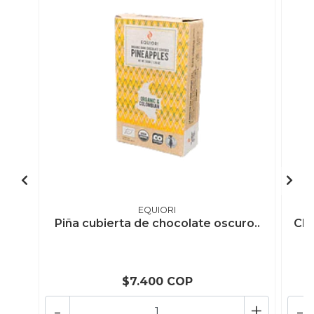
EQUIORI
Piña cubierta de chocolate oscuro..
Cho
$7.400 COP
-
+
-