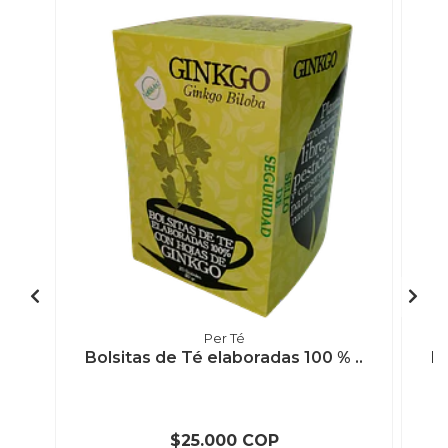
Per Té
Bolsitas de Té elaboradas 100 % ..
Bo
$25.000 COP