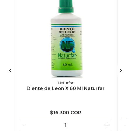
Naturfar
Diente de Leon X 60 Ml Naturfar
D
$16.300 COP
-
+
-