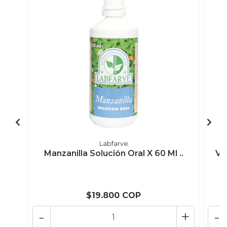
Labfarve
Manzanilla Solución Oral X 60 Ml ..
Va
$19.800 COP
-
+
-