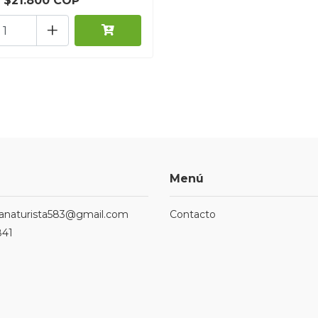
$21.800 COP
+
Menú
ndanaturista583@gmail.com
Contacto
841