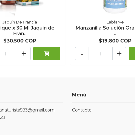
Jaquin De Francia
Labfarve
ique x 30 Ml Jaquin de
Manzanilla Solución Oral
Fran..
..
$30.500 COP
$19.800 COP
+
-
+
Menú
ndanaturista583@gmail.com
Contacto
841