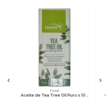
Funat
Aceite de Tea Tree Oil Puro x 10 ..
Ge