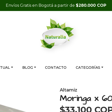
Envíos Gratis en Bogotá a partir de
$280.000 COP
RTUAL
BLOG
CONTACTO
CATEGORÍAS
Altamiz
Moringa x 60
$33.100 CO