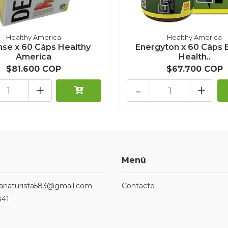
Healthy America
Healthy America
se x 60 Cáps Healthy
Energyton x 60 Cáps 
America
Health..
$81.600 COP
$67.700 COP
+
-
+
Menú
ndanaturista583@gmail.com
Contacto
841